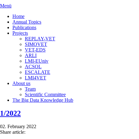
Menü
Home
Annual Topics
Publications
Projects
REPLAY-VET
SIMOVET
VET-EDS
ARLI
LMI-EUniv
ACSOL
ESCALATE
LMI4VET
About us
Team
Scientific Committee
The Big Data Knowledge Hub
1/2022
02. February 2022
Share article: