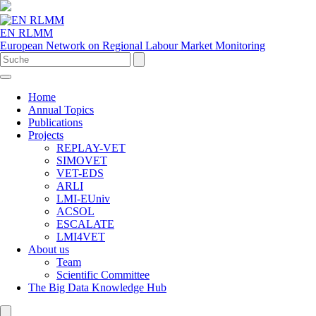
EN RLMM
European Network on Regional Labour Market Monitoring
Home
Annual Topics
Publications
Projects
REPLAY-VET
SIMOVET
VET-EDS
ARLI
LMI-EUniv
ACSOL
ESCALATE
LMI4VET
About us
Team
Scientific Committee
The Big Data Knowledge Hub