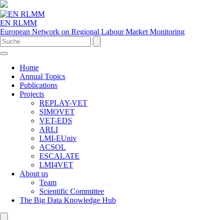
EN RLMM
European Network on Regional Labour Market Monitoring
Home
Annual Topics
Publications
Projects
REPLAY-VET
SIMOVET
VET-EDS
ARLI
LMI-EUniv
ACSOL
ESCALATE
LMI4VET
About us
Team
Scientific Committee
The Big Data Knowledge Hub