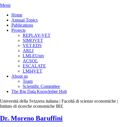
Menü
Home
Annual Topics
Publications
Projects
REPLAY-VET
SIMOVET
VET-EDS
ARLI
LMI-EUniv
ACSOL
ESCALATE
LMI4VET
About us
Team
Scientific Committee
The Big Data Knowledge Hub
Università della Svizzera italiana | Facoltà di scienze economiche |
Istituto di ricerche economiche IRE
Dr. Moreno Baruffini