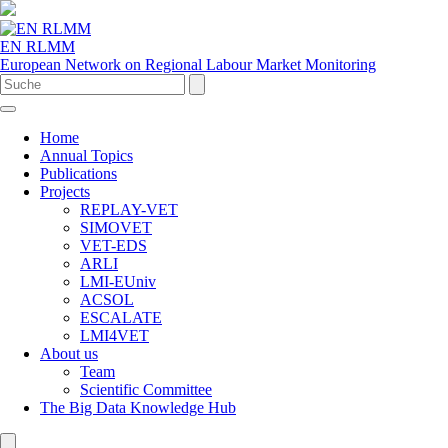
EN RLMM
European Network on Regional Labour Market Monitoring
Home
Annual Topics
Publications
Projects
REPLAY-VET
SIMOVET
VET-EDS
ARLI
LMI-EUniv
ACSOL
ESCALATE
LMI4VET
About us
Team
Scientific Committee
The Big Data Knowledge Hub