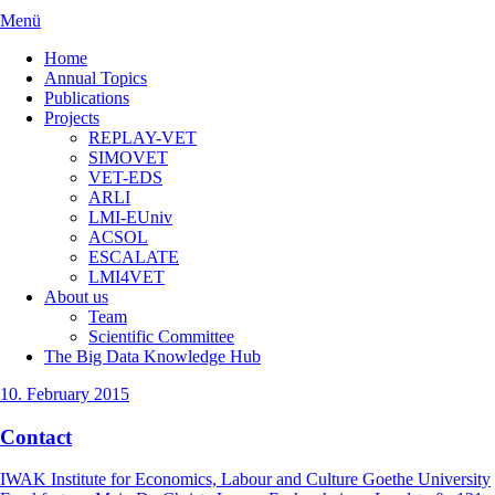
Menü
Home
Annual Topics
Publications
Projects
REPLAY-VET
SIMOVET
VET-EDS
ARLI
LMI-EUniv
ACSOL
ESCALATE
LMI4VET
About us
Team
Scientific Committee
The Big Data Knowledge Hub
10. February 2015
Contact
IWAK Institute for Economics, Labour and Culture Goethe University