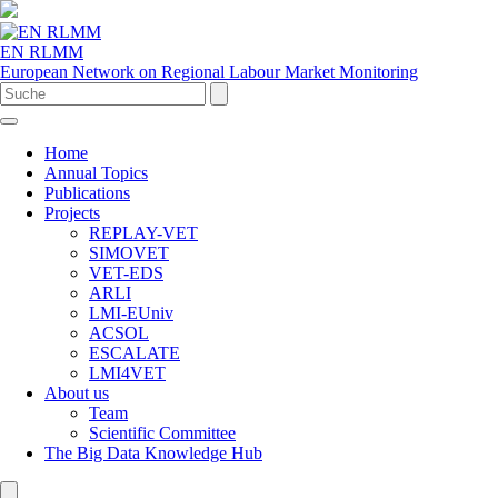
EN RLMM
European Network on Regional Labour Market Monitoring
Home
Annual Topics
Publications
Projects
REPLAY-VET
SIMOVET
VET-EDS
ARLI
LMI-EUniv
ACSOL
ESCALATE
LMI4VET
About us
Team
Scientific Committee
The Big Data Knowledge Hub