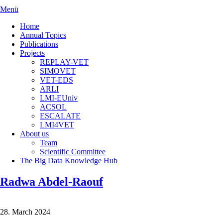
Menü
Home
Annual Topics
Publications
Projects
REPLAY-VET
SIMOVET
VET-EDS
ARLI
LMI-EUniv
ACSOL
ESCALATE
LMI4VET
About us
Team
Scientific Committee
The Big Data Knowledge Hub
Radwa Abdel-Raouf
28. March 2024