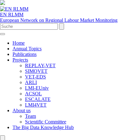
EN RLMM
European Network on Regional Labour Market Monitoring
Home
Annual Topics
Publications
Projects
REPLAY-VET
SIMOVET
VET-EDS
ARLI
LMI-EUniv
ACSOL
ESCALATE
LMI4VET
About us
Team
Scientific Committee
The Big Data Knowledge Hub