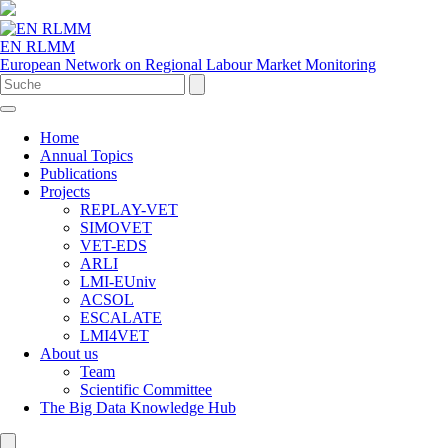
EN RLMM
European Network on Regional Labour Market Monitoring
Home
Annual Topics
Publications
Projects
REPLAY-VET
SIMOVET
VET-EDS
ARLI
LMI-EUniv
ACSOL
ESCALATE
LMI4VET
About us
Team
Scientific Committee
The Big Data Knowledge Hub