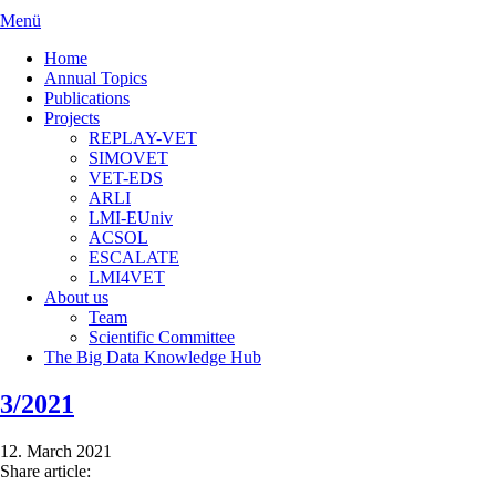
Menü
Home
Annual Topics
Publications
Projects
REPLAY-VET
SIMOVET
VET-EDS
ARLI
LMI-EUniv
ACSOL
ESCALATE
LMI4VET
About us
Team
Scientific Committee
The Big Data Knowledge Hub
3/2021
12. March 2021
Share article: