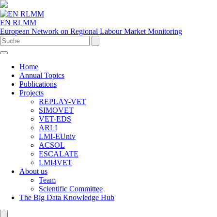
EN RLMM
European Network on Regional Labour Market Monitoring
Home
Annual Topics
Publications
Projects
REPLAY-VET
SIMOVET
VET-EDS
ARLI
LMI-EUniv
ACSOL
ESCALATE
LMI4VET
About us
Team
Scientific Committee
The Big Data Knowledge Hub