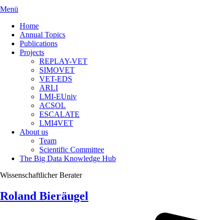
Menü
Home
Annual Topics
Publications
Projects
REPLAY-VET
SIMOVET
VET-EDS
ARLI
LMI-EUniv
ACSOL
ESCALATE
LMI4VET
About us
Team
Scientific Committee
The Big Data Knowledge Hub
Wissenschaftlicher Berater
Roland Bieräugel