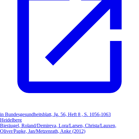
in Bundesgesundheitsblatt, Jg. 56, Heft 8 , S. 1056-1063
Heidelberg
Bieräugel, Roland/Demireva, Lora/Larsen, Christa/Lauxen,
Oliver/Papke, Jan/Metzenrath, Anke (2012)