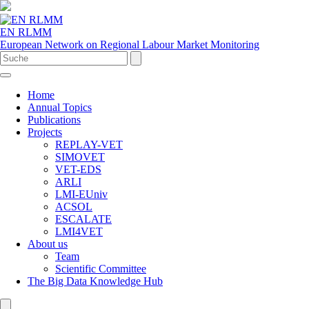
EN RLMM
European Network on Regional Labour Market Monitoring
Home
Annual Topics
Publications
Projects
REPLAY-VET
SIMOVET
VET-EDS
ARLI
LMI-EUniv
ACSOL
ESCALATE
LMI4VET
About us
Team
Scientific Committee
The Big Data Knowledge Hub